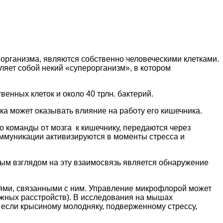
 организма, являются собственно человеческими клетками.
яет собой некий «суперорганизм», в котором
твенных клеток и около 40 трлн. бактерий.
ека может оказывать влияние на работу его кишечника.
о команды от мозга к кишечнику, передаются через
оммуникации активизируются в моменты стресса и
вым взглядом на эту взаимосвязь является обнаружение
иями, связанными с ним. Управление микрофлорой может
ожных расстройств). В исследования на мышах
А если крысиному молодняку, подверженному стрессу,