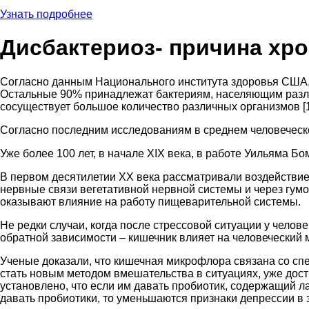
Узнать подробнее
Дисбактериоз- причина хро
Согласно данным Национального института здоровья США, т
Остальные 90% принадлежат бактериям, населяющим различ
сосуществует большое количество различных организмов [1
Согласно последним исследованиям в среднем человеческое
Уже более 100 лет, в начале XIX века, в работе Уильяма Б
В первом десятилетии XX века рассматривали воздействие 
нервные связи вегетативной нервной системы и через гум
оказывают влияние на работу пищеварительной системы.
Не редки случаи, когда после стрессовой ситуации у чело
обратной зависимости – кишечник влияет на человеческий м
Ученые доказали, что кишечная микрофлора связана со с
стать новым методом вмешательства в ситуациях, уже дос
установлено, что если им давать пробиотик, содержащий л
давать пробиотики, то уменьшаются признаки депрессии в з