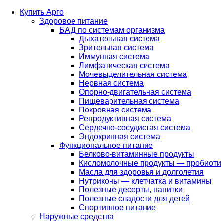
Купить Арго
Здоровое питание
БАД по системам организма
Дыхательная система
Зрительная система
Иммунная система
Лимфатическая система
Мочевыделительная система
Нервная система
Опорно-двигательная система
Пищеварительная система
Покровная система
Репродуктивная система
Сердечно-сосудистая система
Эндокринная система
Функциональное питание
Белково-витаминные продукты
Кисломолочные продукты — пробиоти
Масла для здоровья и долголетия
Нутриконы — клетчатка и витамины
Полезные десерты, напитки
Полезные сладости для детей
Спортивное питание
Наружные средства