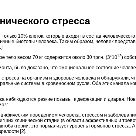
нического стресса
олько 10% клеток, которые входят в состав человеческого
ные биотопы человека. Таким образом, человек представл
].
12
 тело весом 70 кг содержится около 30 трлн. (3*10
) собс
омонта, было доказано, что эмоциональное состояние челов
стресса на организм и здоровье человека и обнаружили, чт
оральные системы в кровеносном русле. Оба этих канала к
века наблюдаются резкие позывы к дефекации и диарея. Но
озг.
пецифическим поведением человека, стрессом и заболеван
тигших клинической стадии (в области аффективных и трев
актобактерии, это нормализует уровень гормонов стресса. 
релости [2].