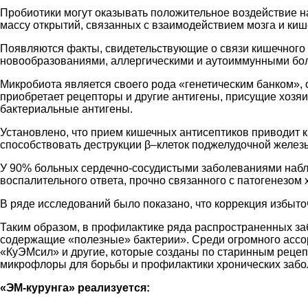
Пробиотики могут оказывать положительное воздействие на
массу открытий, связанных с взаимодействием мозга и ки
Появляются факты, свидетельствующие о связи кишечного
новообразованиями, аллергическими и аутоиммунными бо
Микробиота является своего рода «генетическим банком», 
приобретает рецепторы и другие антигены, присущие хозяи
бактериальные антигены.
Установлено, что прием кишечных антисептиков приводит 
способствовать деструкции β–клеток поджелудочной желез
У 90% больных сердечно-сосудистыми заболеваниями набл
воспалительного ответа, прочно связанного с патогенезом
В ряде исследований было показано, что коррекция избыт
Таким образом, в профилактике ряда распространенных заб
содержащие «полезные» бактерии». Среди огромного ассор
«КуЭМсил» и другие, которые созданы по старинным реце
микрофлоры для борьбы и профилактики хронических забо
«ЭМ-курунга» реализуется: