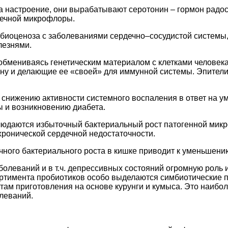
 настроение, они вырабатывают серотонин – гормон радост
шечной микрофлоры.
 биоценоза с заболеваниями сердечно–сосудистой системы
лезнями.
обмениваясь генетическим материалом с клетками человека
ну и делающие ее «своей» для иммунной системы. Эпи­тели
к снижению активности системного воспаления в ответ на 
ы и возникновению диабета.
юдаются избыточный бактериальный рост патогенной микро
 хронической сердечной недостаточности.
очного бактериального роста в кишке приводит к уменьше
олеваний и в т.ч. депрессивных состояний огромную роль 
тимента пробиотиков особо выделаются симбиотические пр
птам приготовления на основе курунги и кумыса. Это наи
леваний.