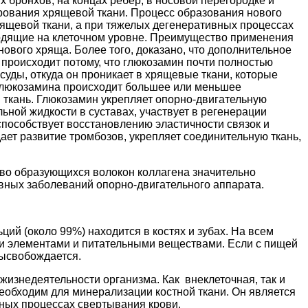
х бронхов, на концах ребер, в носовой перегородке и
рования хрящевой ткани. Процесс образования нового
рящевой ткани, а при тяжелых дегенеративных процессах
одящие на клеточном уровне. Преимущество применения
ового хряща. Более того, доказано, что дополнительное
происходит потому, что глюкозамин почти полностью
суды, откуда он проникает в хрящевые ткани, которые
 глюкозамина происходит большее или меньшее
ткань. Глюкозамин укрепляет опорно-двигательную
ьной жидкости в суставах, участвует в регенерации
способствует восстановлению эластичности связок и
ет развитие тромбозов, укрепляет соединительную ткань,
тво образующихся волокон коллагена значительно
ивных заболеваний опорно-двигательного аппарата.
ий (около 99%) находится в костях и зубах. На всем
и элементами и питательными веществами. Если с пищей
 высвобождается.
знедеятельности организма. Как внеклеточная, так и
необходим для минерализации костной ткани. Он является
ных процессах свертывания крови.