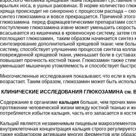
взрослого человека хрящевая ткань покрывает суставные по
крыльях носа, в ушных раковинах. В норме количество гл
хряща происходит не синхронно с процессом распада – ск
синтез глюкозамина и вовсе прекращается. Причиной это
глюкозамина перед фармацевтическими препаратами состоит
поступление глюкозамина извне может уменьшить скорость 
всасывается из кишечника в кровеносную систему, затем г
поглощают глюкозамин, таким образом начинается синтез 
синтезирование дополнительной хрящевой ткани: чем боль
систему, способствует улучшению процессов синтеза коллаг
поврежденной хрящевой ткани, уменьшает боли в суставах
повышает прочность костной ткани. Глюкозамин также сти
уменьшает мышечную утомляемость и способствует быстро
Многочисленные исследования показывают, что если в куль
возрастает. Таким образом, глюкозамин может быть испол
КЛИНИЧЕСКИЕ ИССЛЕДОВАНИЯ ГЛЮКОЗАМИНА см. В
Содержание в организме
кальция
больше, чем прочих мине
протяжении человеческой жизни между костной тканью и 
потребляется избыток кальция, часть его запасается в кос
Кальций является незаменимым пищевым макроэлементом, 
внутриклеточная концентрация кальция строго регулируетс
также кофактором активации многих ферментов или образ