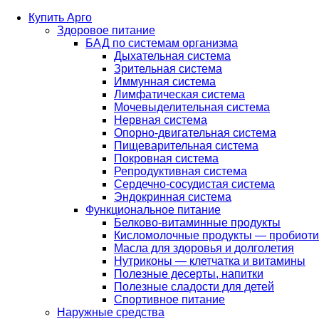
Купить Арго
Здоровое питание
БАД по системам организма
Дыхательная система
Зрительная система
Иммунная система
Лимфатическая система
Мочевыделительная система
Нервная система
Опорно-двигательная система
Пищеварительная система
Покровная система
Репродуктивная система
Сердечно-сосудистая система
Эндокринная система
Функциональное питание
Белково-витаминные продукты
Кисломолочные продукты — пробиоти
Масла для здоровья и долголетия
Нутриконы — клетчатка и витамины
Полезные десерты, напитки
Полезные сладости для детей
Спортивное питание
Наружные средства