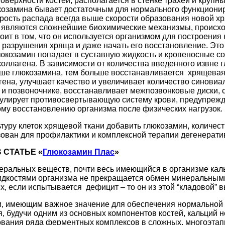
верхности костей, располагается в стенке трахеи и крупны
юкозамина бывает достаточным для нормального функциони
орость распада всегда выше скорости образования новой х
го являются сложнейшие биохимические механизмы, происх
 в том, что он используется организмом для построения н
разрушения хряща и даже начать его восстановление. Это 
люкозамин попадает в суставную жидкость и кровеносные со
коллагена. В зависимости от количества введенного извне
ше глюкозамина, тем больше восстанавливается хрящевая 
ена, улучшает качество и увеличивает количество синовиал
 и позвоночнике, восстанавливает межпозвонковые диски, 
мулирует противосвертывающую систему крови, предупрежда
му восстановлению организма после физических нагрузок.
туру клеток хрящевой ткани добавить глюкозамин, количес
ьзован для профилактики и комплексной терапии дегенерат
 СТАТЬЕ «
Глюкозамин Плас
»
ральных веществ, почти весь имеющийся в организме кальц
жидкостями организма не прекращается обмен минеральным
тях, если испытывается дефицит – то он из этой “кладовой”
имеющим важное значение для обеспечения нормальной жи
я, будучи одним из основных компонентов костей, кальций 
ования ряда ферментных комплексов в сложных, многоэтап