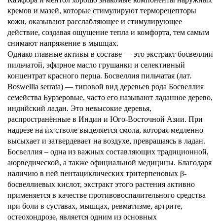
кремов и мазей, которые стимулируют терморецепторы
кожи, оказывают расслабляющее и стимулирующее
действие, создавая ощущение тепла и комфорта, тем самым
снимают напряжение в мышцах.
Однако главные активы в составе — это экстракт босвеллии
пильчатой, эфирное масло грушанки и селективный
концентрат красного перца. Босвеллия пильчатая (лат.
Boswellia serrata) — типовой вид деревьев рода Босвеллия
семейства Бурзеровые, часто его называют ладанное дерево,
индийский ладан. Это невысокие деревья,
распространённые в Индии и Юго-Восточной Азии. При
надрезе на их стволе выделяется смола, которая медленно
высыхает и затвердевает на воздухе, превращаясь в ладан.
Босвеллия – одна из важных составляющих традиционной,
аюрведической, а также официальной медицины. Благодаря
наличию в ней пентациклических тритерпеновых β-
босвеллиевых кислот, экстракт этого растения активно
применяется в качестве противовоспалительного средства
при боли в суставах, мышцах, ревматизме, артрите,
остеохондрозе, является одним из основных