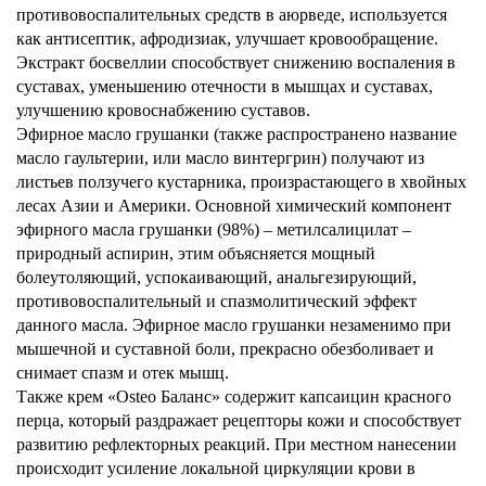
противовоспалительных средств в аюрведе, используется
как антисептик, афродизиак, улучшает кровообращение.
Экстракт босвеллии способствует снижению воспаления в
суставах, уменьшению отечности в мышцах и суставах,
улучшению кровоснабжению суставов.
Эфирное масло грушанки (также распространено название
масло гаультерии, или масло винтергрин) получают из
листьев ползучего кустарника, произрастающего в хвойных
лесах Азии и Америки. Основной химический компонент
эфирного масла грушанки (98%) – метилсалицилат –
природный аспирин, этим объясняется мощный
болеутоляющий, успокаивающий, анальгезирующий,
противовоспалительный и спазмолитический эффект
данного масла. Эфирное масло грушанки незаменимо при
мышечной и суставной боли, прекрасно обезболивает и
снимает спазм и отек мышц.
Также крем «Osteo Баланс» содержит капсаицин красного
перца, который раздражает рецепторы кожи и способствует
развитию рефлекторных реакций. При местном нанесении
происходит усиление локальной циркуляции крови в